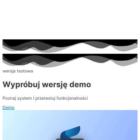
wersja testowa
W
y
p
r
ó
b
u
j
w
e
r
s
j
ę
d
e
m
o
Poznaj system i przetestuj funkcjonalności
Demo