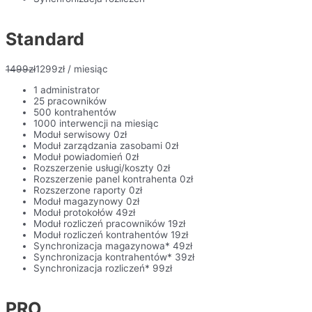
Standard
1499
zł
1299
zł
/ miesiąc
1 administrator
25 pracowników
500 kontrahentów
1000 interwencji na miesiąc
Moduł serwisowy 0zł
Moduł zarządzania zasobami 0zł
Moduł powiadomień 0zł
Rozszerzenie usługi/koszty 0zł
Rozszerzenie panel kontrahenta 0zł
Rozszerzone raporty 0zł
Moduł magazynowy 0zł
Moduł protokołów 49zł
Moduł rozliczeń pracowników 19zł
Moduł rozliczeń kontrahentów 19zł
Synchronizacja magazynowa* 49zł
Synchronizacja kontrahentów* 39zł
Synchronizacja rozliczeń* 99zł
PRO