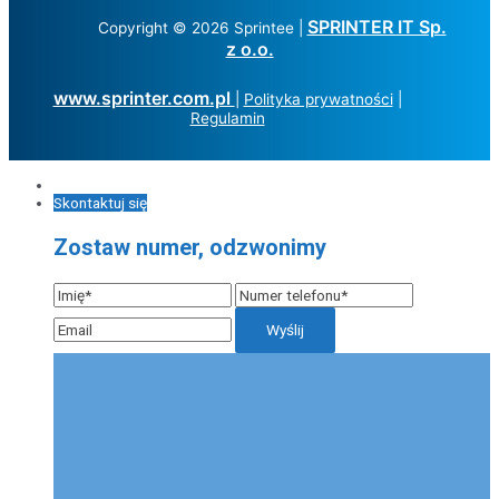
SPRINTER IT Sp.
Copyright © 2026 Sprintee |
z o.o.
www.sprinter.com.pl
|
Polityka prywatności
|
Regulamin
Skontaktuj się
Zostaw numer, odzwonimy