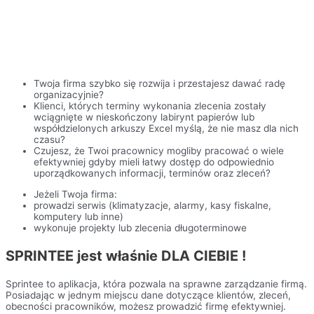
Twoja firma szybko się rozwija i przestajesz dawać radę
organizacyjnie?
Klienci, których terminy wykonania zlecenia zostały
wciągnięte w nieskończony labirynt papierów lub
współdzielonych arkuszy Excel myślą, że nie masz dla nich
czasu?
Czujesz, że Twoi pracownicy mogliby pracować o wiele
efektywniej gdyby mieli łatwy dostęp do odpowiednio
uporządkowanych informacji, terminów oraz zleceń?
Jeżeli Twoja firma:
prowadzi serwis (klimatyzacje, alarmy, kasy fiskalne,
komputery lub inne)
wykonuje projekty lub zlecenia długoterminowe
S
P
R
I
N
T
E
E
j
e
s
t
w
ł
a
ś
n
i
e
D
L
A
C
I
E
B
I
E
!
Sprintee to aplikacja, która pozwala na sprawne zarządzanie firmą.
Posiadając w jednym miejscu dane dotyczące klientów, zleceń,
obecności pracowników, możesz prowadzić firmę efektywniej.