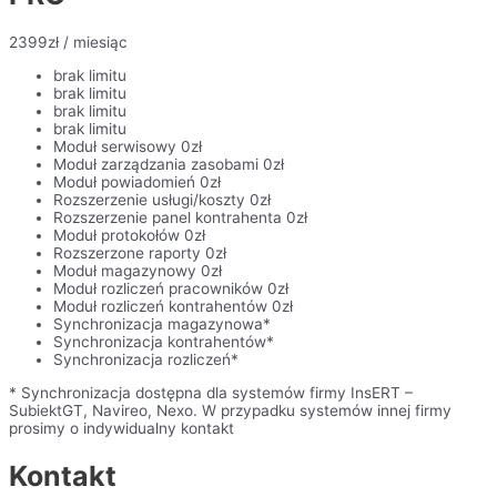
2399
zł
/ miesiąc
brak limitu
brak limitu
brak limitu
brak limitu
Moduł serwisowy 0zł
Moduł zarządzania zasobami 0zł
Moduł powiadomień 0zł
Rozszerzenie usługi/koszty 0zł
Rozszerzenie panel kontrahenta 0zł
Moduł protokołów 0zł
Rozszerzone raporty 0zł
Moduł magazynowy 0zł
Moduł rozliczeń pracowników 0zł
Moduł rozliczeń kontrahentów 0zł
Synchronizacja magazynowa*
Synchronizacja kontrahentów*
Synchronizacja rozliczeń*
* Synchronizacja dostępna dla systemów firmy InsERT –
SubiektGT, Navireo, Nexo. W przypadku systemów innej firmy
prosimy o indywidualny kontakt
Kontakt